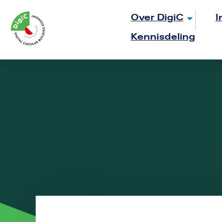
Logo
Over DigiC
I
Rom
Kennisdeling
Utrecht