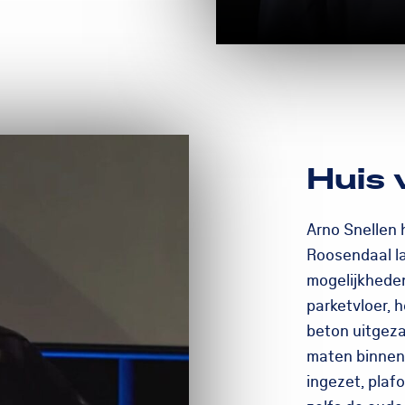
Huis 
Arno Snellen 
Roosendaal la
mogelijkheden
parketvloer, 
beton uitgeza
maten binnen
ingezet, pla