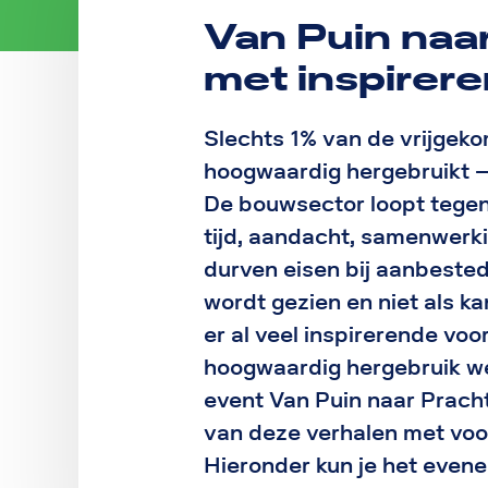
Van Puin naa
met inspirer
Slechts 1% van de vrijgek
hoogwaardig hergebruikt — e
De bouwsector loopt tegen
tijd, aandacht, samenwerk
durven eisen bij aanbested
wordt gezien en niet als kan
er al veel inspirerende voo
hoogwaardig hergebruik wél
event Van Puin naar Prach
van deze verhalen met voo
Hieronder kun je het even