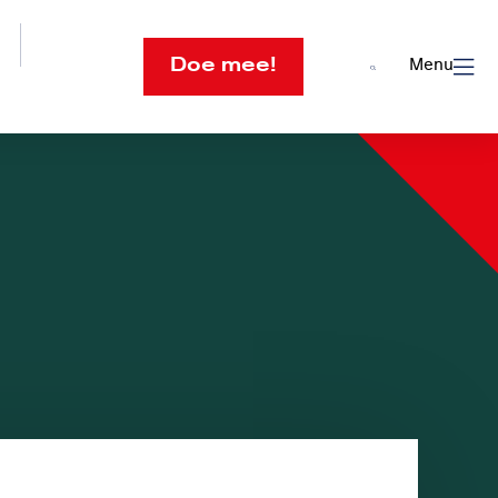
Doe mee!
Menu
Open
search