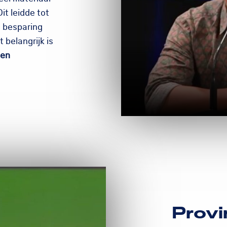
t leidde tot
n besparing
 belangrijk is
een
Prov