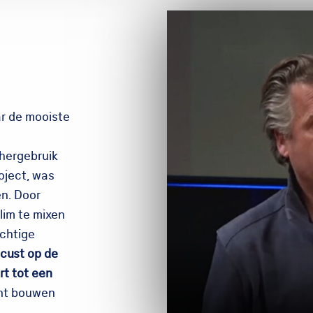
r de mooiste
 hergebruik
oject, was
en. Door
lim te mixen
chtige
cust op de
rt tot een
unt bouwen