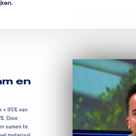
jken.
am en
rk + 95% van
5%. Door
en samen te
eel materiaal