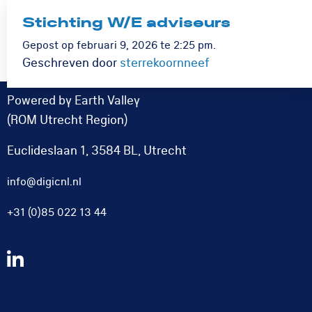
Stichting W/E adviseurs
Logo
Rom
Menu
Gepost op februari 9, 2026 te 2:25 pm.
Utrecht
Geschreven door
sterrekoornneef
Powered by Earth Valley
(ROM Utrecht Region)
Euclideslaan 1, 3584 BL, Utrecht
info@digicnl.nl
+31 (0)85 022 13 44
Volg
ons
op