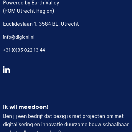
Powered by Earth Valley
(ROM Utrecht Region)
Euclideslaan 1, 3584 BL, Utrecht
info@digicnl.nl
+31 (0)85 022 13 44
Volg
ons
op
LinkedIn
Ik wil meedoen!
Ben jij een bedrijf dat bezig is met projecten om met
digitalisering en innovatie duurzame bouw schaalbaar