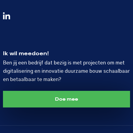
Volg
ons
op
LinkedIn
Ik wil meedoen!
Ben jij een bedrijf dat bezig is met projecten om met
digitalisering en innovatie duurzame bouw schaalbaar
en betaalbaar te maken?
Doe mee