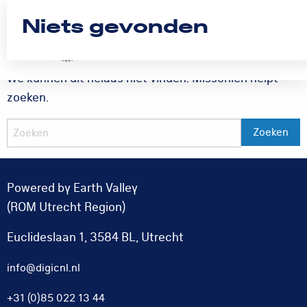
Niets gevonden
Logo
Rom
Menu
Utrecht
We kunnen dit helaas niet vinden. Misschien helpt
zoeken.
Powered by Earth Valley
(ROM Utrecht Region)
Euclideslaan 1, 3584 BL, Utrecht
info@digicnl.nl
+31 (0)85 022 13 44