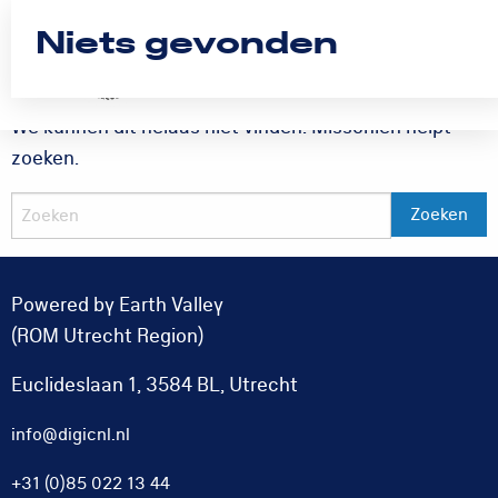
Niets gevonden
Logo
Rom
Menu
Utrecht
We kunnen dit helaas niet vinden. Misschien helpt
zoeken.
Powered by Earth Valley
(ROM Utrecht Region)
Euclideslaan 1, 3584 BL, Utrecht
info@digicnl.nl
+31 (0)85 022 13 44