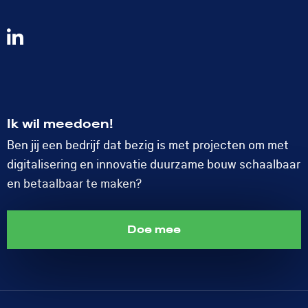
Volg
ons
op
LinkedIn
Ik wil meedoen!
Ben jij een bedrijf dat bezig is met projecten om met
digitalisering en innovatie duurzame bouw schaalbaar
en betaalbaar te maken?
Doe mee