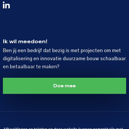
Volg
ons
op
LinkedIn
Ik wil meedoen!
Ben jij een bedrijf dat bezig is met projecten om met
digitalisering en innovatie duurzame bouw schaalbaar
en betaalbaar te maken?
Doe mee