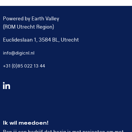
Powered by Earth Valley
(ROM Utrecht Region)
Euclideslaan 1, 3584 BL, Utrecht
info@digicnl.nl
+31 (0)85 022 13 44
Volg
ons
op
LinkedIn
Ik wil meedoen!