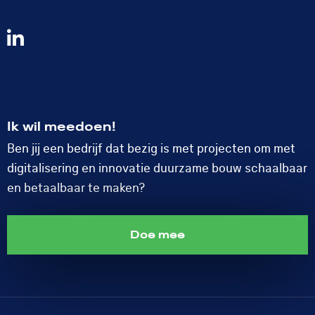
Volg
ons
op
LinkedIn
Ik wil meedoen!
Ben jij een bedrijf dat bezig is met projecten om met
digitalisering en innovatie duurzame bouw schaalbaar
en betaalbaar te maken?
Doe mee