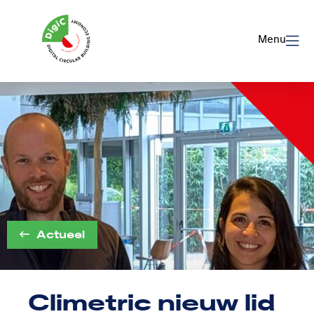
Logo
Rom
Menu
Utrecht
Actueel
Climetric nieuw lid