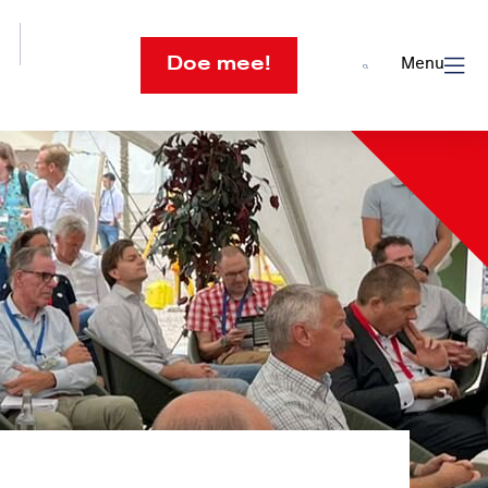
Doe mee!
Menu
Open
search