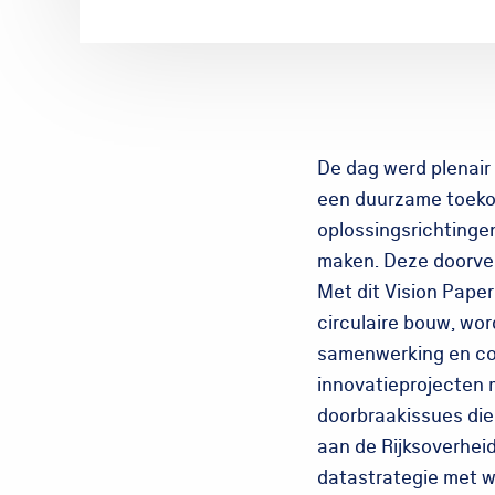
De dag werd plenair 
een duurzame toekom
oplossingsrichtinge
maken. Deze doorver
Met dit Vision Paper
circulaire bouw, wo
samenwerking en com
innovatieprojecten m
doorbraakissues die 
aan de Rijksoverhei
datastrategie met w