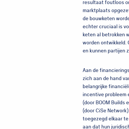
resultaat foutloos 
marktplaats opgezet,
de bouwketen worden
echter cruciaal is v
keten al betrokken 
worden ontwikkeld. 
en kunnen partijen z
Aan de financierin
zich aan de hand va
belangrijke financiël
incentive probleem e
(door BOOM Builds en
(door CiSe Network)
toegezegd elkaar te 
aan dat hun juridis