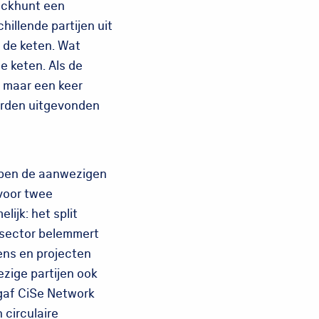
Packhunt een
illende partijen uit
 de keten. Wat
de keten. Als de
n maar een keer
worden uitgevonden
bben de aanwezigen
voor twee
lijk: het split
e sector belemmert
ens en projecten
zige partijen ook
 gaf CiSe Network
 circulaire