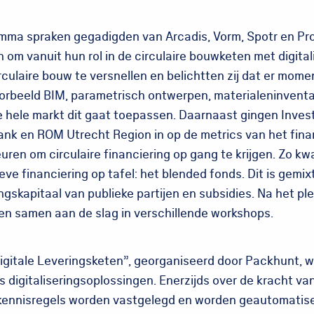
amma spraken gegadigden van Arcadis, Vorm, Spotr en Pro
en om vanuit hun rol in de circulaire bouwketen met digital
ulaire bouw te versnellen en belichtten zij dat er momen
oorbeeld BIM, parametrisch ontwerpen, materialeninventa
e hele markt dit gaat toepassen. Daarnaast gingen Invest
nk en ROM Utrecht Region in op de metrics van het fin
ren om circulaire financiering op gang te krijgen. Zo k
eve financiering op tafel: het blended fonds. Dit is gemix
ingskapitaal van publieke partijen en subsidies. Na het p
n samen aan de slag in verschillende workshops.
Digitale Leveringsketen”, georganiseerd door Packhunt, 
 digitaliseringsoplossingen. Enerzijds over de kracht v
kennisregels worden vastgelegd en worden geautomatise