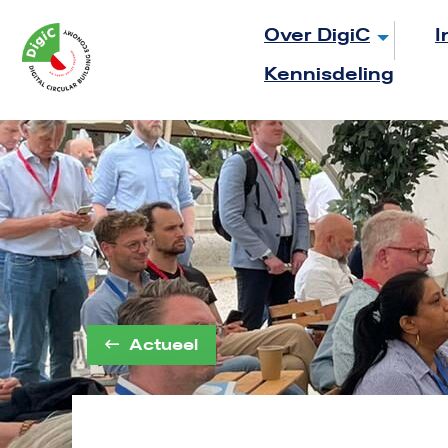
Logo
Over DigiC
I
Rom
Kennisdeling
Utrecht
Actueel