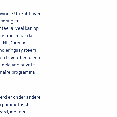
vincie Utrecht over
isering en
teel al veel kan op
risatie, maar dat
-NL, Circular
ancieringssysteem
wam bijvoorbeeld een
t geld van private
lenaire programma
werd er onder andere
an parametrisch
erd, met als