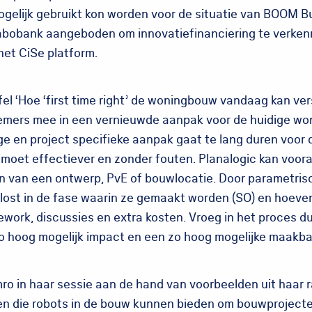
ogelijk gebruikt kon worden voor de situatie van BOOM B
abobank aangeboden om innovatiefinanciering te verke
het CiSe platform.
el ‘Hoe ‘first time right’ de woningbouw vandaag kan ver
nemers mee in een vernieuwde aanpak voor de huidige w
ge en project specifieke aanpak gaat te lang duren voor 
moet effectiever en zonder fouten. Planalogic kan vooraf
n van een ontwerp, PvE of bouwlocatie. Door parametris
ost in de fase waarin ze gemaakt worden (SO) en hoeven 
rework, discussies en extra kosten. Vroeg in het proces d
o hoog mogelijk impact en een zo hoog mogelijke maakba
ro in haar sessie aan de hand van voorbeelden uit haar r
en die robots in de bouw kunnen bieden om bouwprojecten