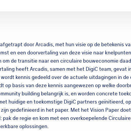
afgetrapt door Arcadis, met hun visie op de betekenis van
st en een doorvertaling van deze visie naar knelpunten
n om de transitie naar een circulaire bouweconomie daad
taling heeft Arcadis, samen met het DigiC team, gevat in
 wordt kennis gedeeld over de actuele uitdagingen in de d
rdt op basis van deze kennis aangewezen op welke doorb
munity building belangrijk is, en worden concrete toek
et huidige en toekomstige DigiC partners geïnitieerd, op
zijn gedefinieerd in het paper. Met het Vision Paper doe
d: pak de regie en kom met een overkoepelende Circulair
erkbare oplossingen.