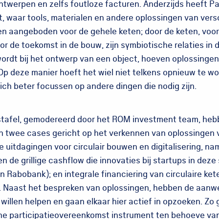
ontwerpen en zelfs foutloze facturen. Anderzijds heeft 
 waar tools, materialen en andere oplossingen van versch
 aangeboden voor de gehele keten; door de keten, voor
oor de toekomst in de bouw, zijn symbiotische relaties in 
wordt bij het ontwerp van een object, hoeven oplossinge
Op deze manier hoeft het wiel niet telkens opnieuw te 
ich beter focussen op andere dingen die nodig zijn.
gstafel, gemodereerd door het ROM investment team, he
n twee cases gericht op het verkennen van oplossingen 
e uitdagingen voor circulair bouwen en digitalisering, name
n de grillige cashflow die innovaties bij startups in dez
 Rabobank); en integrale financiering van circulaire ket
. Naast het bespreken van oplossingen, hebben de aanwe
willen helpen en gaan elkaar hier actief in opzoeken. Zo
che participatieovereenkomst instrument ten behoeve van