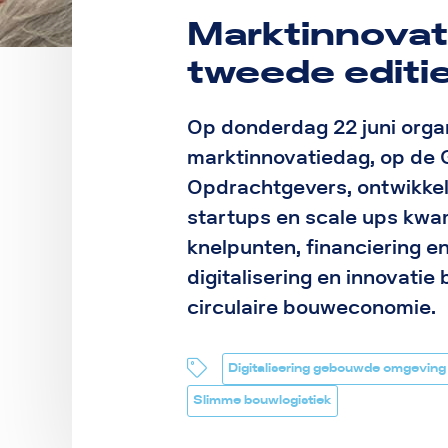
Marktinnovati
tweede editi
Op donderdag 22 juni orga
marktinnovatiedag, op de 
Opdrachtgevers, ontwikkel
startups en scale ups kw
knelpunten, financiering e
digitalisering en innovati
circulaire bouweconomie.
Digitalisering gebouwde omgeving
Slimme bouwlogistiek