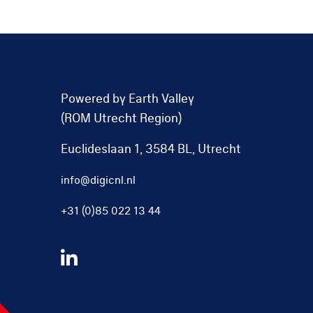
Powered by Earth Valley
(ROM Utrecht Region)
Euclideslaan 1, 3584 BL, Utrecht
info@digicnl.nl
+31 (0)85 022 13 44
Volg
ons
op