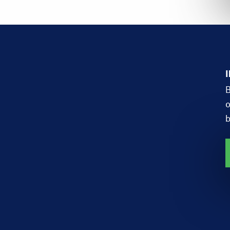
B
o
b