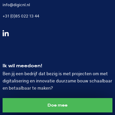
info@digicnl.nl
+31 (0)85 022 13 44
Volg
ons
op
LinkedIn
Ik wil meedoen!
Ben jij een bedrijf dat bezig is met projecten om met
digitalisering en innovatie duurzame bouw schaalbaar
en betaalbaar te maken?
Doe mee