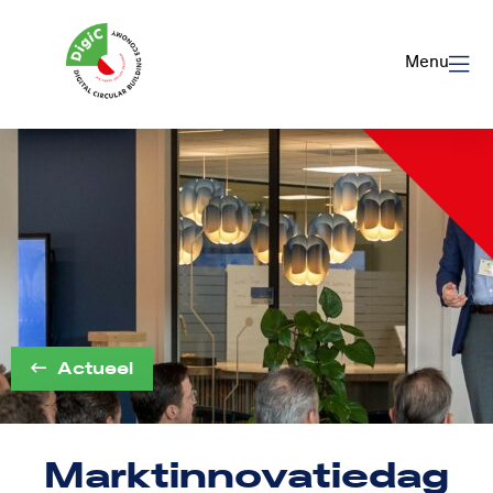
Logo
Rom
Menu
Utrecht
Actueel
Marktinnovatiedag