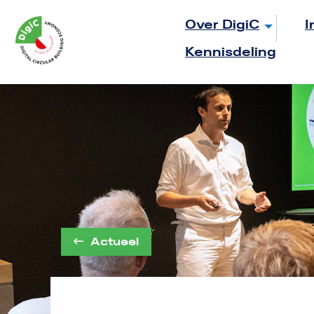
Logo
Over DigiC
I
Rom
Kennisdeling
Utrecht
Actueel