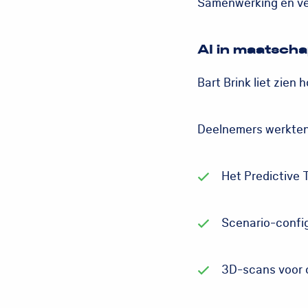
Samenwerking en ver
AI in maatscha
Bart Brink liet zien
Deelnemers werkten 
Het Predictive 
Scenario-config
3D-scans voor 