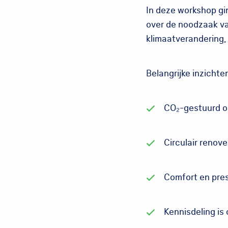
In deze workshop gi
over de noodzaak v
klimaatverandering, 
Belangrijke inzichte
CO₂-gestuurd on
Circulair renov
Comfort en pre
Kennisdeling is