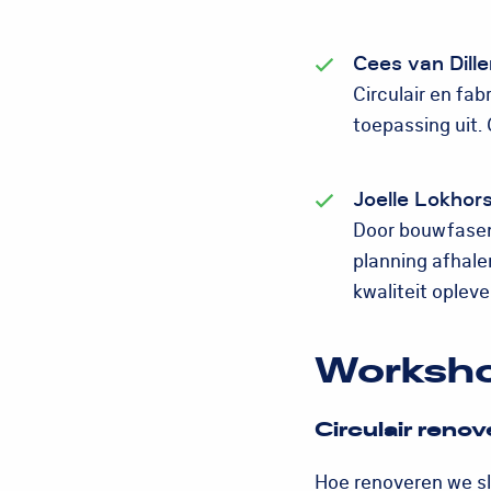
Cees van Dill
Circulair en fab
toepassing uit.
Joelle Lokhor
Door bouwfasen 
planning afhale
kwaliteit opleve
Workshop
Circulair ren
Hoe renoveren we s