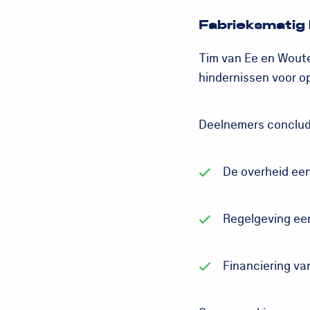
Fabrieksmatig
Tim van Ee en Woute
hindernissen voor o
Deelnemers conclud
De overheid een
Regelgeving ee
Financiering va