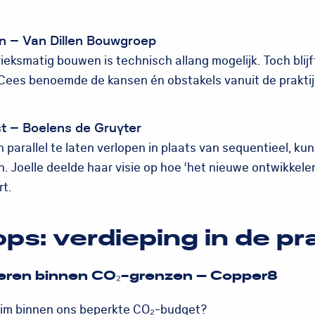
en – Van Dillen Bouwgroep
rieksmatig bouwen is technisch allang mogelijk. Toch blij
 Cees benoemde de kansen én obstakels vanuit de praktij
st – Boelens de Gruyter
parallel te laten verlopen in plaats van sequentieel, ku
n. Joelle deelde haar visie op hoe ‘het nieuwe ontwikkele
rt.
s: verdieping in de pra
overen binnen CO₂-grenzen – Copper8
lim binnen ons beperkte CO₂-budget?