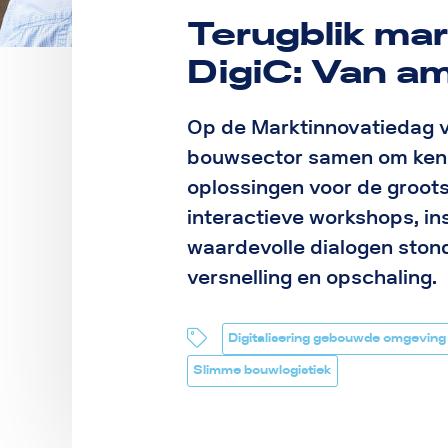
Terugblik ma
DigiC: Van am
Op de Marktinnovatiedag v
bouwsector samen om kenn
oplossingen voor de groots
interactieve workshops, in
waardevolle dialogen stond
versnelling en opschaling.
Digitalisering gebouwde omgeving
Slimme bouwlogistiek