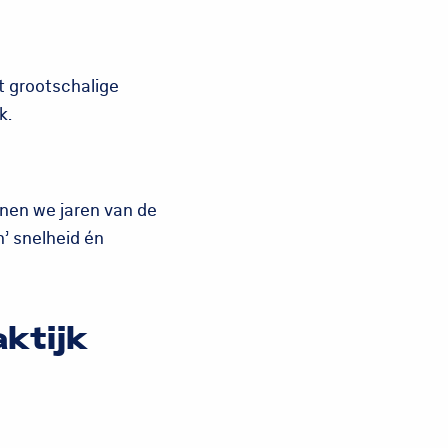
ft grootschalige
k.
nnen we jaren van de
n’ snelheid én
ktijk