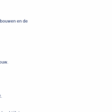
g bouwen en de
bouw.
.