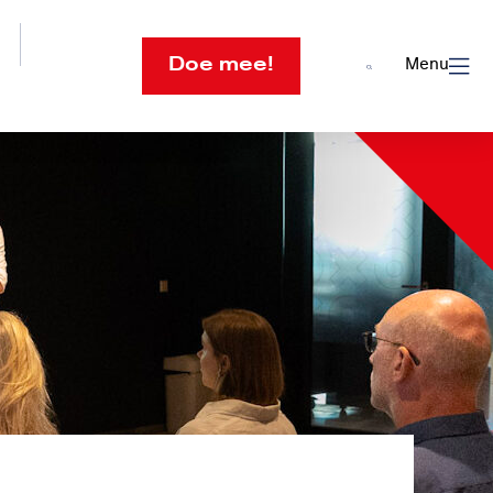
Doe mee!
Menu
Open
search