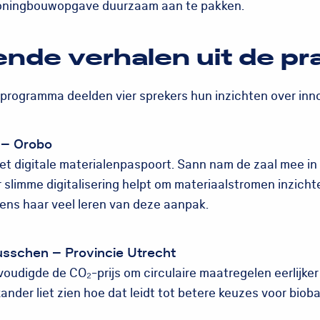
oningbouwopgave duurzaam aan te pakken.
ende verhalen uit de pra
 programma deelden vier sprekers hun inzichten over inn
 – Orobo
et digitale materialenpaspoort. Sann nam de zaal mee in 
 slimme digitalisering helpt om materiaalstromen inzichte
ens haar veel leren van deze aanpak.
sschen – Provincie Utrecht
voudigde de CO₂-prijs om circulaire maatregelen eerlijke
ander liet zien hoe dat leidt tot betere keuzes voor bio