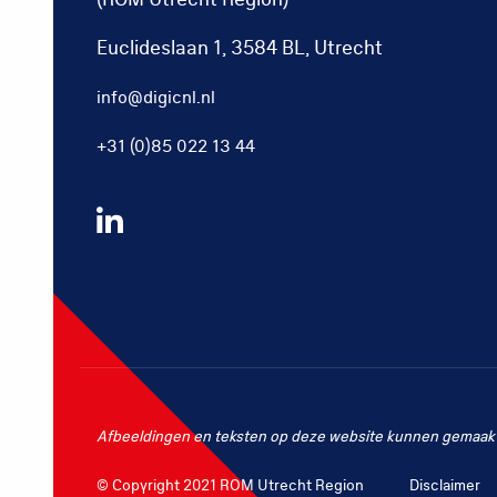
Euclideslaan 1, 3584 BL, Utrecht
info@digicnl.nl
+31 (0)85 022 13 44
Volg
ons
op
LinkedIn
Afbeeldingen en teksten op deze website kunnen gemaakt 
© Copyright 2021 ROM Utrecht Region
Disclaimer