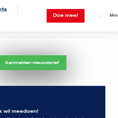
nts
Doe mee!
Men
Open
search
Aanmelden nieuwsbrief
Ik wil meedoen!