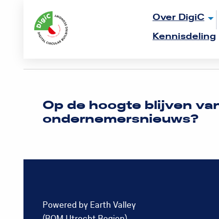
Logo
Over DigiC
Rom
Kennisdeling
Utrecht
Op de hoogte blijven va
ondernemersnieuws?
Powered by Earth Valley
(ROM Utrecht Region)