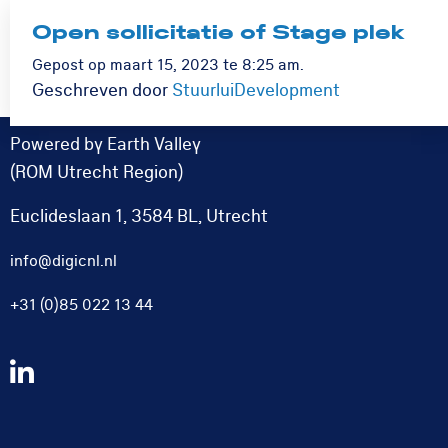
Open sollicitatie of Stage plek
Logo
Rom
Menu
Gepost op maart 15, 2023 te 8:25 am.
Utrecht
Geschreven door
StuurluiDevelopment
Powered by Earth Valley
(ROM Utrecht Region)
Euclideslaan 1, 3584 BL, Utrecht
info@digicnl.nl
+31 (0)85 022 13 44
Volg
ons
op