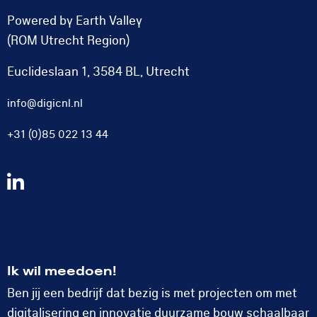
Powered by Earth Valley
(ROM Utrecht Region)
Euclideslaan 1, 3584 BL, Utrecht
info@digicnl.nl
+31 (0)85 022 13 44
Volg
ons
op
LinkedIn
Ik wil meedoen!
Ben jij een bedrijf dat bezig is met projecten om met
digitalisering en innovatie duurzame bouw schaalbaar