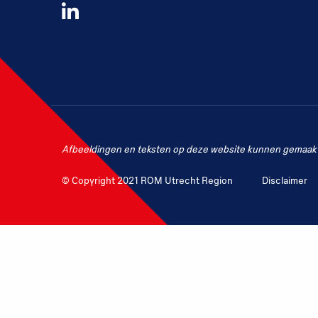
Volg
ons
op
LinkedIn
Afbeeldingen en teksten op deze website kunnen gemaakt 
© Copyright 2021 ROM Utrecht Region
Disclaimer