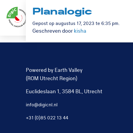
Planalogic
Logo
Over DigiC
I
Rom
Kennisdeling
Gepost op augustus 17, 2023 te 6:35 pm.
Utrecht
Geschreven door
kisha
Powered by Earth Valley
(ROM Utrecht Region)
Euclideslaan 1, 3584 BL, Utrecht
info@digicnl.nl
+31 (0)85 022 13 44