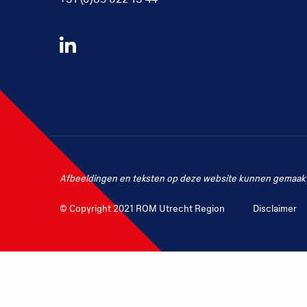
Volg
ons
op
LinkedIn
Afbeeldingen en teksten op deze website kunnen gemaakt 
© Copyright 2021 ROM Utrecht Region
Disclaimer