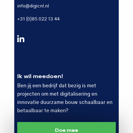
info@digicnl.nl
+31 (0)85 022 13 44
Volg
ons
op
LinkedIn
Ik wil meedoen!
Ben jij een bedrijf dat bezig is met
projecten om met digitalisering en
innovatie duurzame bouw schaalbaar en
betaalbaar te maken?
Doe mee