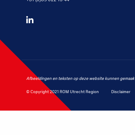
Volg
ons
op
LinkedIn
Afbeeldingen en teksten op deze website kunnen gemaakt 
© Copyright 2021 ROM Utrecht Region
Disclaimer